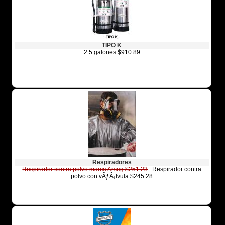
TIPO K
2.5 galones $910.89
Respiradores
Respirador contra polvo marca Arseg $251.23
Respirador contra
polvo con vÃƒÂ¡lvula $245.28