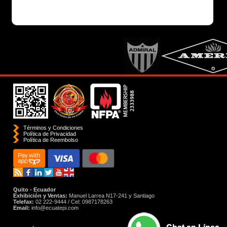
Términos y Condiciones
Política de Privacidad
Polí­tica de Reembolso
Quito - Ecuador
Exhibición y Ventas:
Manuel Larrea N17-241 y Santiago
Telefax:
02 222-9444 / Cel: 0987178263
Email:
info@ecuatepi.com