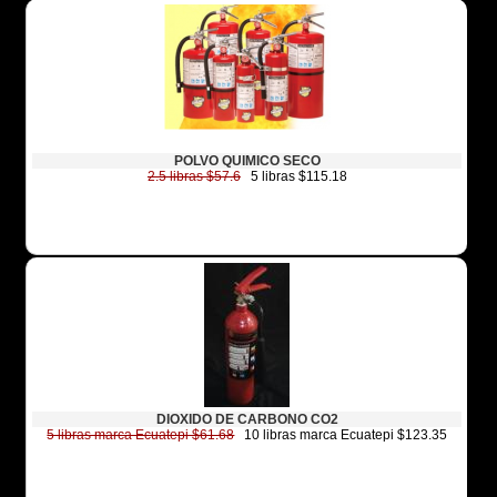
POLVO QUIMICO SECO
2.5 libras $57.6
5 libras $115.18
DIOXIDO DE CARBONO CO2
5 libras marca Ecuatepi $61.68
10 libras marca Ecuatepi $123.35