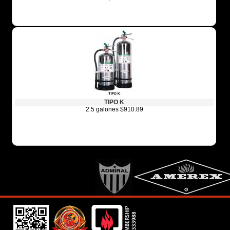
TIPO K
2.5 galones $910.89