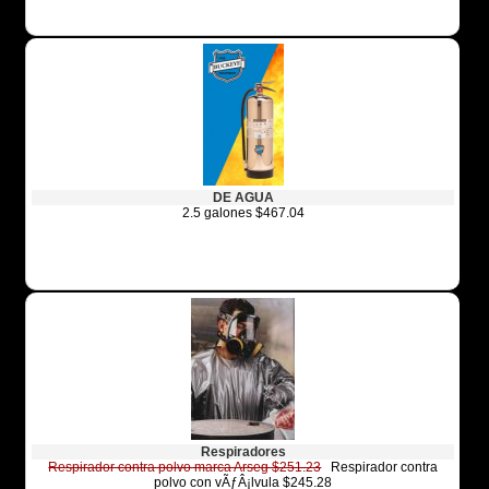
DE AGUA
2.5 galones $467.04
Respiradores
Respirador contra polvo marca Arseg $251.23
Respirador contra
polvo con vÃƒÂ¡lvula $245.28