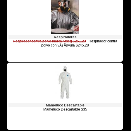
Respiradores
Respirador contra polvo marca Arseg $251.23
Respirador contra
polvo con vÃƒÂ¡lvula $245.28
Mameluco Descartable
Mameluco Descartable $35