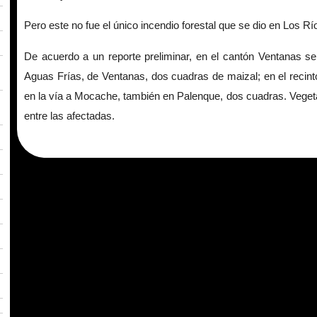
Pero este no fue el único incendio forestal que se dio en Los R
De acuerdo a un reporte preliminar, en el cantón Ventanas se
Aguas Frías, de Ventanas, dos cuadras de maizal; en el recin
en la vía a Mocache, también en Palenque, dos cuadras. Veget
entre las afectadas.