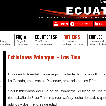
FAQ's
ECUATEPI SA
NOTICIAS
EMPLEO
rial y
Preguntas
Con 30 años
Las últimas
Revisa nuestr
Incendios
Frecuentes
de experiencia
noticias del ramo
bolsa de trabaj
Extintores Palenque - Los Ríos
Un incendio forestal que se registró la tarde del martes último a
La Cabaña, en el cantón Palenque, provincia de Los Ríos.
Según miembros del Cuerpo de Bomberos, el fuego de una male
tipo cabaña de 8 por 7 metros (con caña y techo de cadiz), que
adultos y dos menores de edad.