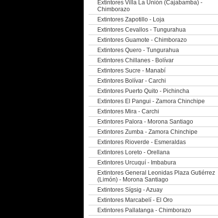
Extintores Villa La Unión (Cajabamba) -
Chimborazo
Extintores Zapotillo - Loja
Extintores Cevallos - Tungurahua
Extintores Guamote - Chimborazo
Extintores Quero - Tungurahua
Extintores Chillanes - Bolívar
Extintores Sucre - Manabí
Extintores Bolívar - Carchi
Extintores Puerto Quito - Pichincha
Extintores El Pangui - Zamora Chinchipe
Extintores Mira - Carchi
Extintores Palora - Morona Santiago
Extintores Zumba - Zamora Chinchipe
Extintores Rioverde - Esmeraldas
Extintores Loreto - Orellana
Extintores Urcuquí - Imbabura
Extintores General Leonidas Plaza Gutiérrez
(Limón) - Morona Santiago
Extintores Sígsig - Azuay
Extintores Marcabelí - El Oro
Extintores Pallatanga - Chimborazo