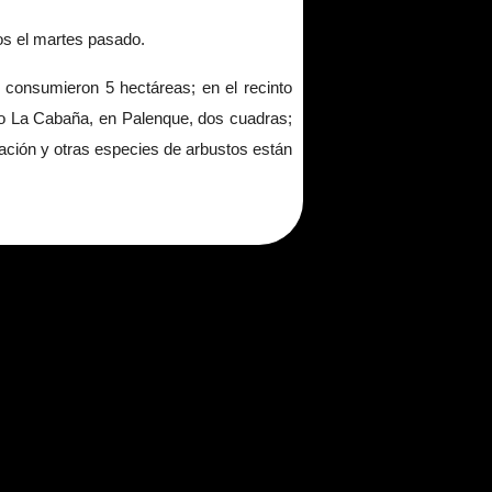
íos el martes pasado.
 consumieron 5 hectáreas; en el recinto
to La Cabaña, en Palenque, dos cuadras;
ación y otras especies de arbustos están