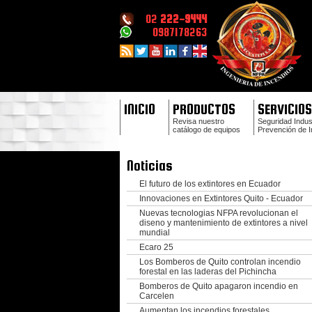
02
222-9444
0987178263
INICIO
PRODUCTOS
SERVICIOS
Revisa nuestro
Seguridad Indust
catálogo de equipos
Prevención de 
Noticias
El futuro de los extintores en Ecuador
Innovaciones en Extintores Quito - Ecuador
Nuevas tecnologias NFPA revolucionan el
diseno y mantenimiento de extintores a nivel
mundial
Ecaro 25
Los Bomberos de Quito controlan incendio
forestal en las laderas del Pichincha
Bomberos de Quito apagaron incendio en
Carcelen
Aumentan los incendios forestales