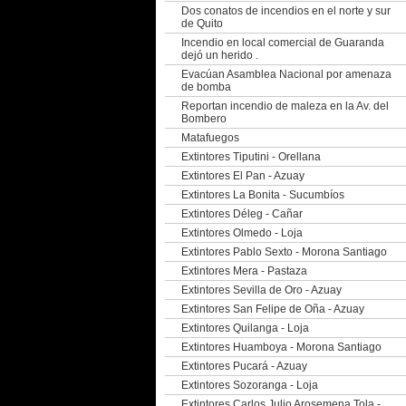
Dos conatos de incendios en el norte y sur
de Quito
Incendio en local comercial de Guaranda
dejó un herido .
Evacúan Asamblea Nacional por amenaza
de bomba
Reportan incendio de maleza en la Av. del
Bombero
Matafuegos
Extintores Tiputini - Orellana
Extintores El Pan - Azuay
Extintores La Bonita - Sucumbíos
Extintores Déleg - Cañar
Extintores Olmedo - Loja
Extintores Pablo Sexto - Morona Santiago
Extintores Mera - Pastaza
Extintores Sevilla de Oro - Azuay
Extintores San Felipe de Oña - Azuay
Extintores Quilanga - Loja
Extintores Huamboya - Morona Santiago
Extintores Pucará - Azuay
Extintores Sozoranga - Loja
Extintores Carlos Julio Arosemena Tola -