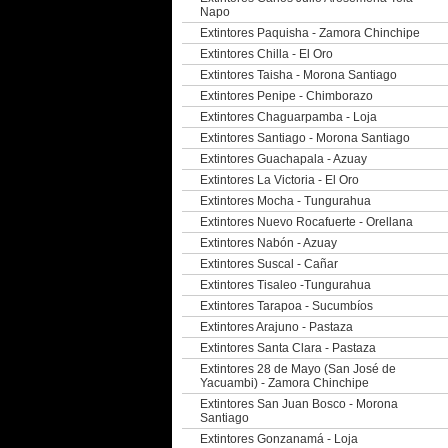
Napo
Extintores Paquisha - Zamora Chinchipe
Extintores Chilla - El Oro
Extintores Taisha - Morona Santiago
Extintores Penipe - Chimborazo
Extintores Chaguarpamba - Loja
Extintores Santiago - Morona Santiago
Extintores Guachapala - Azuay
Extintores La Victoria - El Oro
Extintores Mocha - Tungurahua
Extintores Nuevo Rocafuerte - Orellana
Extintores Nabón - Azuay
Extintores Suscal - Cañar
Extintores Tisaleo -Tungurahua
Extintores Tarapoa - Sucumbíos
Extintores Arajuno - Pastaza
Extintores Santa Clara - Pastaza
Extintores 28 de Mayo (San José de
Yacuambi) - Zamora Chinchipe
Extintores San Juan Bosco - Morona
Santiago
Extintores Gonzanamá - Loja