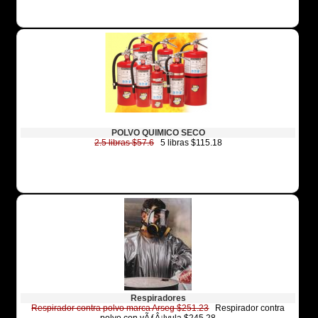
POLVO QUIMICO SECO
2.5 libras $57.6
5 libras $115.18
Respiradores
Respirador contra polvo marca Arseg $251.23
Respirador contra