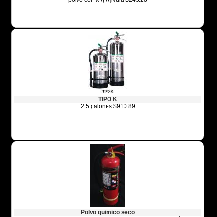
polvo con vÃƒÂ¡lvula $245.28
TIPO K
2.5 galones $910.89
Polvo quimico seco