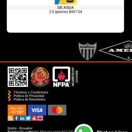
DE AGUA
2.5 galones $467.04
Términos y Condiciones
Política de Privacidad
Polí­tica de Reembolso
Quito - Ecuador
Exhibición y Ventas:
Manuel Larrea N17-241 y Santiago