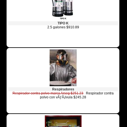
TIPO K
2.5 galones $910.89
Respiradores
Respirador contra polvo marca Arseg $251.23
Respirador contra
polvo con vÃƒÂ¡lvula $245.28