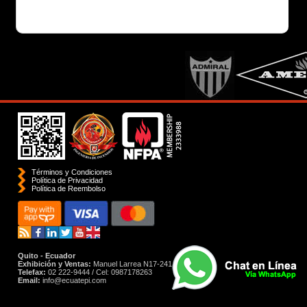
Términos y Condiciones
Política de Privacidad
Polí­tica de Reembolso
Quito - Ecuador
Exhibición y Ventas:
Manuel Larrea N17-241 y Santiago
Telefax:
02 222-9444 / Cel: 0987178263
Email:
info@ecuatepi.com