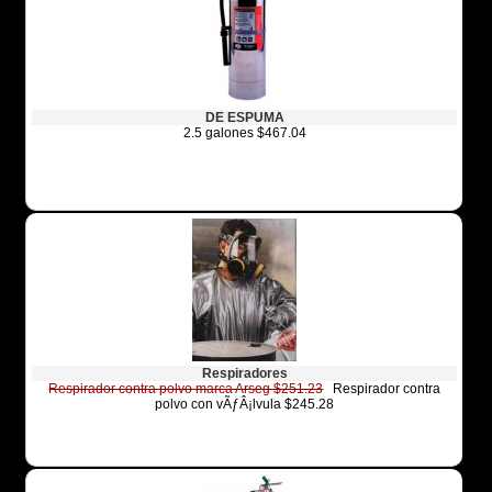
DE ESPUMA
2.5 galones $467.04
Respiradores
Respirador contra polvo marca Arseg $251.23
Respirador contra
polvo con vÃƒÂ¡lvula $245.28