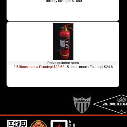
Ducha y lavaojos $1680
Polvo quimico seco
2.5 libras marca Ecuatepi $22.62
5 libras marca Ecuatepi $24.6