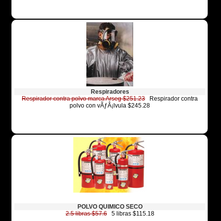
Respiradores
Respirador contra polvo marca Arseg $251.23
Respirador contra
polvo con vÃƒÂ¡lvula $245.28
POLVO QUIMICO SECO
2.5 libras $57.6
5 libras $115.18