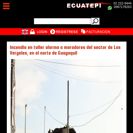
02 222-9444
0987178263
Incendio en taller alarma a moradores del sector de Los
Vergeles, en el norte de Guayaquil