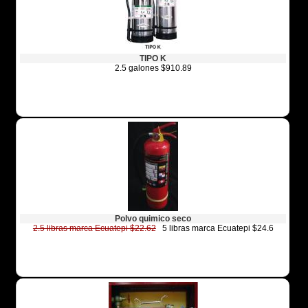
TIPO K
2.5 galones $910.89
Polvo quimico seco
2.5 libras marca Ecuatepi $22.62
5 libras marca Ecuatepi $24.6