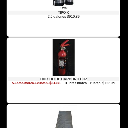
TIPO K
2.5 galones $910.89
DIOXIDO DE CARBONO CO2
5 libras marca Ecuatepi $61.68
10 libras marca Ecuatepi $123.35