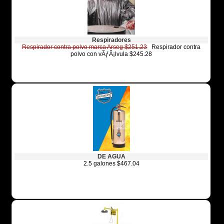
Respiradores
Respirador contra polvo marca Arseg $251.23
Respirador contra
polvo con vÃƒÂ¡lvula $245.28
DE AGUA
2.5 galones $467.04