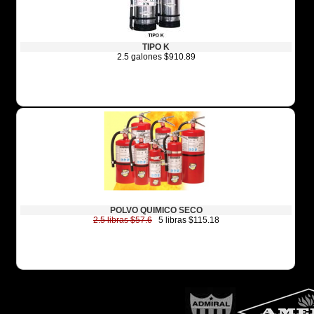
TIPO K
2.5 galones $910.89
POLVO QUIMICO SECO
2.5 libras $57.6
5 libras $115.18